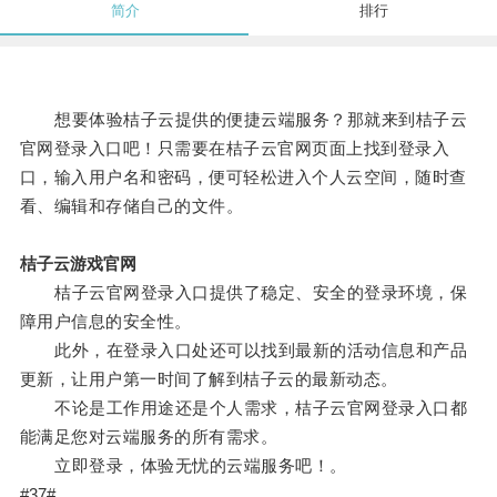
简介
排行
想要体验桔子云提供的便捷云端服务？那就来到桔子云
官网登录入口吧！只需要在桔子云官网页面上找到登录入
口，输入用户名和密码，便可轻松进入个人云空间，随时查
看、编辑和存储自己的文件。
桔子云游戏官网
桔子云官网登录入口提供了稳定、安全的登录环境，保
障用户信息的安全性。
此外，在登录入口处还可以找到最新的活动信息和产品
更新，让用户第一时间了解到桔子云的最新动态。
不论是工作用途还是个人需求，桔子云官网登录入口都
能满足您对云端服务的所有需求。
立即登录，体验无忧的云端服务吧！。
#37#