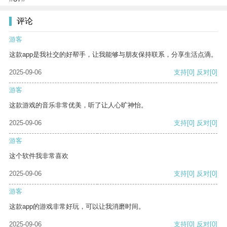
评论
游客
这款app是我社交的好帮手，让我能够与朋友保持联系，分享生活点滴。
2025-09-06
支持
[0]
反对
[0]
游客
这款游戏的音乐非常优美，听了让人心旷神怡。
2025-09-06
支持
[0]
反对
[0]
游客
这个软件我非常喜欢
2025-09-06
支持
[0]
反对
[0]
游客
这款app的游戏非常好玩，可以让我消磨时间。
2025-09-06
支持
[0]
反对
[0]