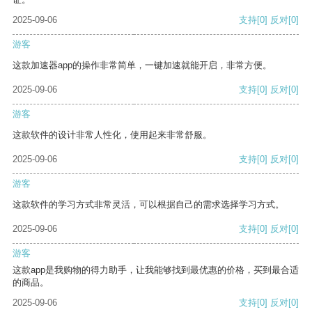
2025-09-06
支持
[0]
反对
[0]
游客
这款加速器app的操作非常简单，一键加速就能开启，非常方便。
2025-09-06
支持
[0]
反对
[0]
游客
这款软件的设计非常人性化，使用起来非常舒服。
2025-09-06
支持
[0]
反对
[0]
游客
这款软件的学习方式非常灵活，可以根据自己的需求选择学习方式。
2025-09-06
支持
[0]
反对
[0]
游客
这款app是我购物的得力助手，让我能够找到最优惠的价格，买到最合适
的商品。
2025-09-06
支持
[0]
反对
[0]