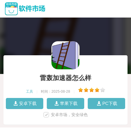
雷轰加速器怎么样
工具
|
时间：2025-08-28
|
安卓下载
苹果下载
PC下载
安卓市场，安全绿色