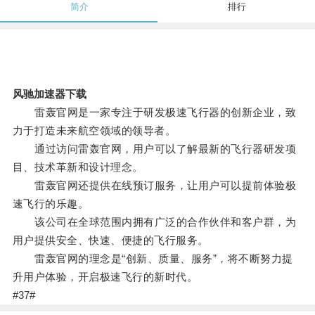
简介
排行
风驰加速器下载
雷轰官网是一家专注于研发极速飞行器的创新企业，致
力于打造未来航空领域的领导者。
通过访问雷轰官网，用户可以了解最新的飞行器研发项
目、技术革新和设计理念。
雷轰官网还提供在线预订服务，让用户可以提前体验极
速飞行的乐趣。
该公司在全球范围内拥有广泛的合作伙伴和客户群，为
用户提供安全、快速、便捷的飞行服务。
雷轰官网的理念是“创新、质量、服务”，将不断努力提
升用户体验，开启极速飞行的新时代。
#37#