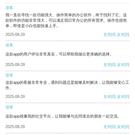
游客
我一直在寻找一款功能强大、操作简单的办公软件，终于找到了它。这
款软件的功能非常强大，可以满足我日常办公的所有需求。操作也很简
单，即使是小白也能快速上手。
2025-08-29
支持
[0]
反对
[0]
游客
这款app的用户评论非常真实，可以帮助我做出更准确的选择。
2025-08-29
支持
[0]
反对
[0]
游客
这款app的客服非常专业，遇到问题总是能够及时解决，让我能够安心工
作。
2025-08-29
支持
[0]
反对
[0]
游客
这款app就像我的社交平台，让我能够与志同道合的朋友一起交流。
2025-08-29
支持
[0]
反对
[0]