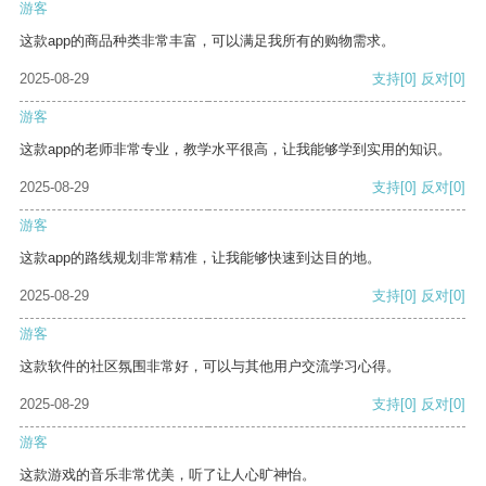
游客
这款app的商品种类非常丰富，可以满足我所有的购物需求。
2025-08-29
支持
[0]
反对
[0]
游客
这款app的老师非常专业，教学水平很高，让我能够学到实用的知识。
2025-08-29
支持
[0]
反对
[0]
游客
这款app的路线规划非常精准，让我能够快速到达目的地。
2025-08-29
支持
[0]
反对
[0]
游客
这款软件的社区氛围非常好，可以与其他用户交流学习心得。
2025-08-29
支持
[0]
反对
[0]
游客
这款游戏的音乐非常优美，听了让人心旷神怡。