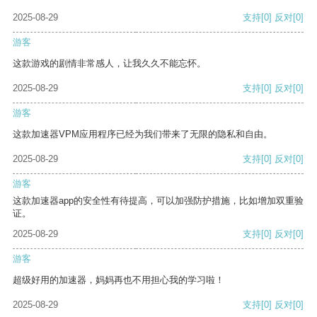
2025-08-29
支持
[0]
反对
[0]
游客
这款游戏的剧情非常感人，让我久久不能忘怀。
2025-08-29
支持
[0]
反对
[0]
游客
这款加速器VPM应用程序已经为我们带来了无限的隐私和自由。
2025-08-29
支持
[0]
反对
[0]
游客
这款加速器app的安全性有待提高，可以加强防护措施，比如增加双重验
证。
2025-08-29
支持
[0]
反对
[0]
游客
超级好用的加速器，妈妈再也不用担心我的学习啦！
2025-08-29
支持
[0]
反对
[0]