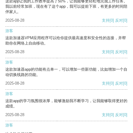
这款app让我的工作效率提高了50%，让我能够更轻松地完成工作任务。
我以前经常加班，现在有了这个app，我可以提前下班，有更多的时间陪
伴家人。
2025-08-28
支持
[0]
反对
[0]
游客
这款加速器VPM应用程序可以给你提供最高速度和安全性的连接，并帮
助你在网络上自由移动。
2025-08-28
支持
[0]
反对
[0]
游客
这款加速器app的功能有点单一，可以增加一些新功能，比如增加一个自
动切换线路的功能。
2025-08-28
支持
[0]
反对
[0]
游客
这款app的学习氛围很浓厚，能够激励我不断学习，让我能够取得更好的
成绩。
2025-08-28
支持
[0]
反对
[0]
游客