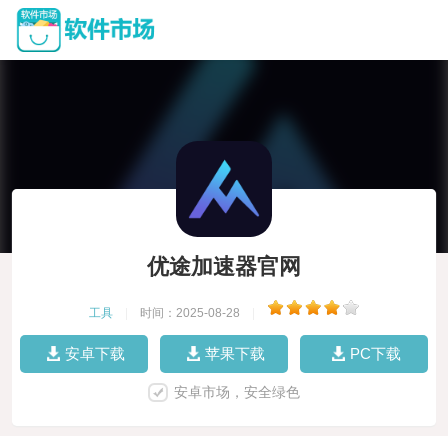
优途加速器官网
工具
|
时间：2025-08-28
|
安卓下载
苹果下载
PC下载
安卓市场，安全绿色