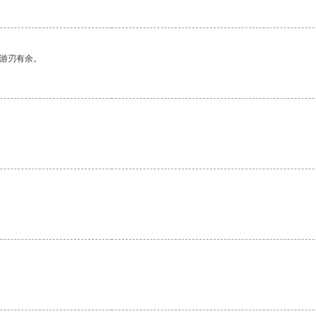
中游刃有余。
。