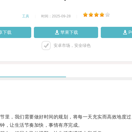
工具
|
时间：2025-09-28
|
卓下载
苹果下载
安卓市场，安全绿色
里，我们需要做好时间的规划，将每一天充实而高效地度过
钟，让生活节奏加快，事情有序完成。