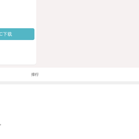
PC下载
排行
。