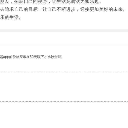
朋友，拓展自己的视野，让生活充满活力和乐趣。
去追求自己的目标，让自己不断进步，迎接更加美好的未来。
乐的生活。
器app的价格应该在50元以下才比较合理。