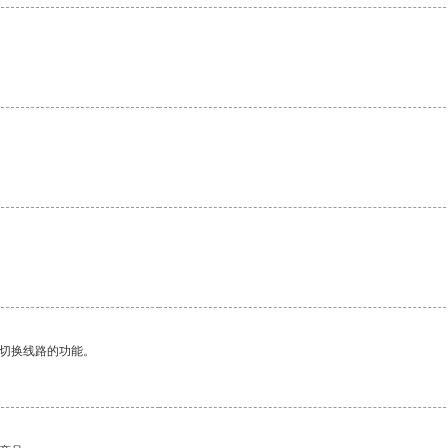
动切换线路的功能。