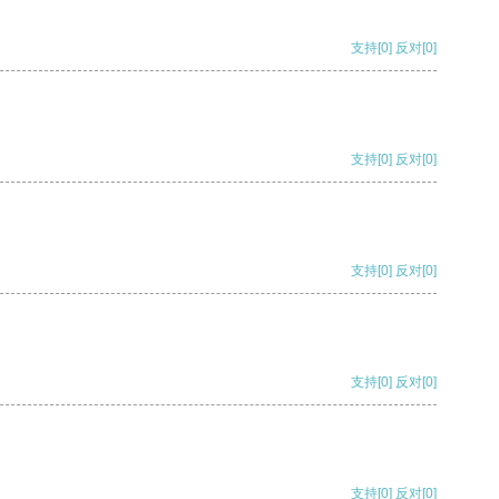
支持
[0]
反对
[0]
支持
[0]
反对
[0]
支持
[0]
反对
[0]
支持
[0]
反对
[0]
支持
[0]
反对
[0]