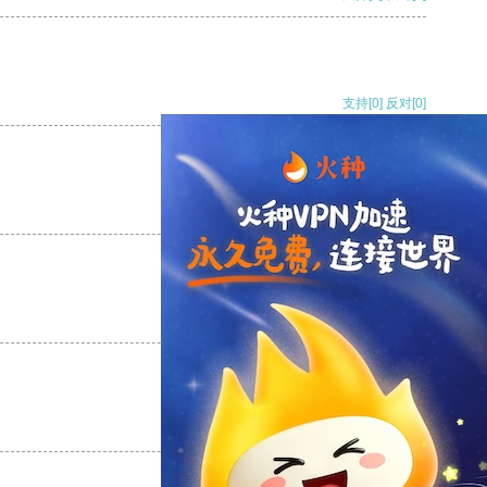
支持
[0]
反对
[0]
支持
[0]
反对
[0]
支持
[0]
反对
[0]
支持
[0]
反对
[0]