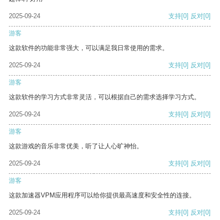
2025-09-24
支持
[0]
反对
[0]
游客
这款软件的功能非常强大，可以满足我日常使用的需求。
2025-09-24
支持
[0]
反对
[0]
游客
这款软件的学习方式非常灵活，可以根据自己的需求选择学习方式。
2025-09-24
支持
[0]
反对
[0]
游客
这款游戏的音乐非常优美，听了让人心旷神怡。
2025-09-24
支持
[0]
反对
[0]
游客
这款加速器VPM应用程序可以给你提供最高速度和安全性的连接。
2025-09-24
支持
[0]
反对
[0]