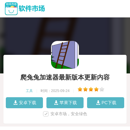
爬兔兔加速器最新版本更新内容
工具
|
时间：2025-09-24
|
安卓下载
苹果下载
PC下载
安卓市场，安全绿色