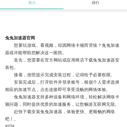
简介
排行
兔兔加速器官网
想要玩游戏、看视频，却因网络卡顿而苦恼？兔兔加速
器或许能帮助您解决这一困扰。
首先，您需要在官方网站或应用商店下载兔兔加速器安
装包。
接着，按照提示完成安装过程，记得给予必要权限。
安装完成后，打开软件并登录账号，根据个人需求选择
相应的加速节点，点击连接即可享受流畅的网络体验。
兔兔加速器支持多种设备和网络环境，轻松解决网络卡
顿问题，同时提供优质的加速服务，让您畅游互联网无阻。
赶快下载安装兔兔加速器，体验更快、更顺畅的网络
吧！。
#37#