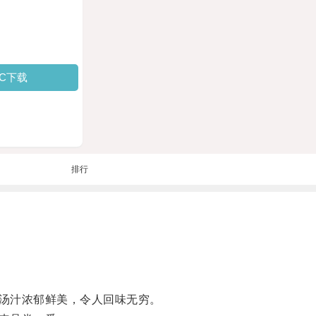
PC下载
排行
汤汁浓郁鲜美，令人回味无穷。