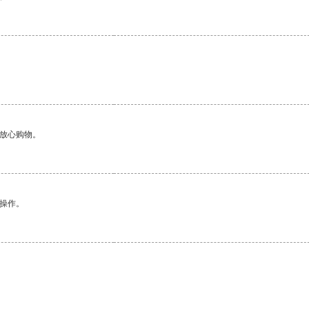
够放心购物。
悉操作。