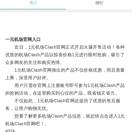
简介
排行
一元机场官网入口
近日，1元机场Clash官网正式开启火爆开售活动！各种
优质的机场Clash产品以惊喜价格1元进行限时抢购，吸引了
众多网友的关注和购买热情。
1元机场Clash官网推出的产品不仅价格优惠，而且质量
上乘，深受用户好评。
用户只需在官网上注册账号即可参与1元机场Clash产品
的抢购活动，在这里购买到心仪的产品，既省钱又省力。
不仅如此，1元机场Clash官网还提供了优质的售后服
务，让用户购物无忧。
想要了解更多机场Clash产品信息，就赶快点击进入1元
机场Clash官网吧！。
#37#