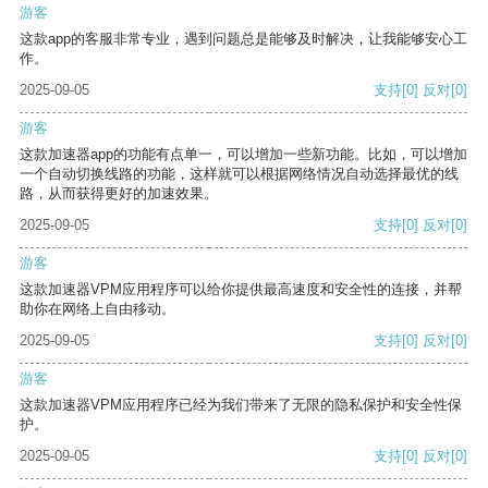
游客
这款app的客服非常专业，遇到问题总是能够及时解决，让我能够安心工
作。
2025-09-05
支持
[0]
反对
[0]
游客
这款加速器app的功能有点单一，可以增加一些新功能。比如，可以增加
一个自动切换线路的功能，这样就可以根据网络情况自动选择最优的线
路，从而获得更好的加速效果。
2025-09-05
支持
[0]
反对
[0]
游客
这款加速器VPM应用程序可以给你提供最高速度和安全性的连接，并帮
助你在网络上自由移动。
2025-09-05
支持
[0]
反对
[0]
游客
这款加速器VPM应用程序已经为我们带来了无限的隐私保护和安全性保
护。
2025-09-05
支持
[0]
反对
[0]