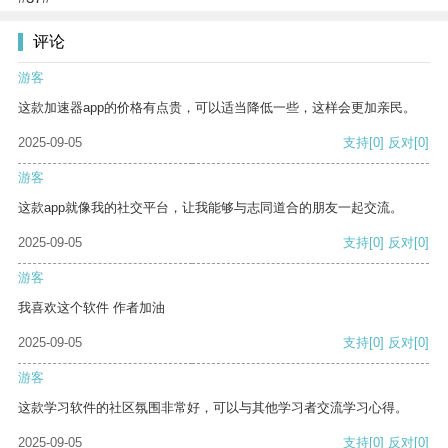
评论
游客
这款加速器app的价格有点贵，可以适当降低一些，这样会更加亲民。
2025-09-05
支持
[0]
反对
[0]
游客
这款app就像我的社交平台，让我能够与志同道合的朋友一起交流。
2025-09-05
支持
[0]
反对
[0]
游客
我喜欢这个软件 作者加油
2025-09-05
支持
[0]
反对
[0]
游客
这款学习软件的社区氛围非常好，可以与其他学习者交流学习心得。
2025-09-05
支持
[0]
反对
[0]