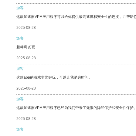
游客
这款加速器VPM应用程序可以给你提供最高速度和安全性的连接，并帮助
2025-08-28
游客
超棒啊 好用
2025-08-28
游客
这款app的游戏非常好玩，可以让我消磨时间。
2025-08-28
游客
这款加速器VPM应用程序已经为我们带来了无限的隐私保护和安全性保护
2025-08-28
游客