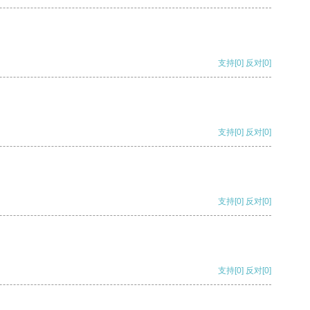
支持
[0]
反对
[0]
支持
[0]
反对
[0]
支持
[0]
反对
[0]
支持
[0]
反对
[0]