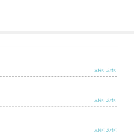
支持
[0]
反对
[0]
支持
[0]
反对
[0]
支持
[0]
反对
[0]