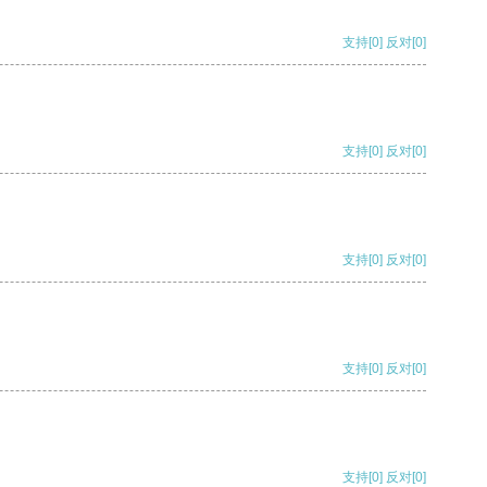
支持
[0]
反对
[0]
支持
[0]
反对
[0]
支持
[0]
反对
[0]
支持
[0]
反对
[0]
支持
[0]
反对
[0]