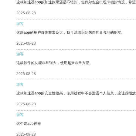
这款加速器app的加速效果还是不错的，但偶尔也会出现卡顿的情况，希
2025-08-28
游客
这款app的用户群体非常庞大，我可以结识到来自世界各地的朋友。
2025-08-28
游客
这款软件的功能非常强大，使用起来非常方便。
2025-08-28
游客
这款加速器app的安全性很高，使用过程中不会泄露个人信息，这让我很
2025-08-28
游客
这个是app神器
2025-08-28