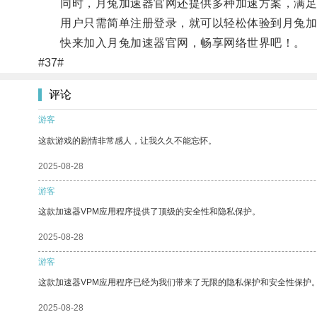
同时，月兔加速器官网还提供多种加速方案，满足
用户只需简单注册登录，就可以轻松体验到月兔加
快来加入月兔加速器官网，畅享网络世界吧！。
#37#
评论
游客
这款游戏的剧情非常感人，让我久久不能忘怀。
2025-08-28
游客
这款加速器VPM应用程序提供了顶级的安全性和隐私保护。
2025-08-28
游客
这款加速器VPM应用程序已经为我们带来了无限的隐私保护和安全性保护
2025-08-28