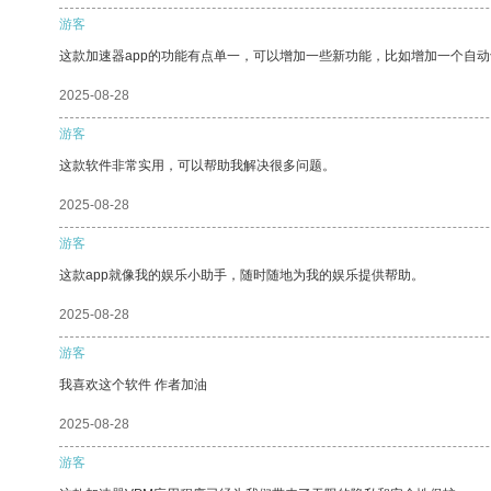
游客
这款加速器app的功能有点单一，可以增加一些新功能，比如增加一个自
2025-08-28
游客
这款软件非常实用，可以帮助我解决很多问题。
2025-08-28
游客
这款app就像我的娱乐小助手，随时随地为我的娱乐提供帮助。
2025-08-28
游客
我喜欢这个软件 作者加油
2025-08-28
游客