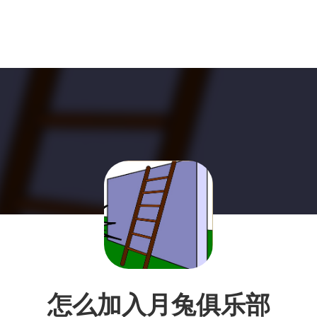
怎么加入月兔俱乐部