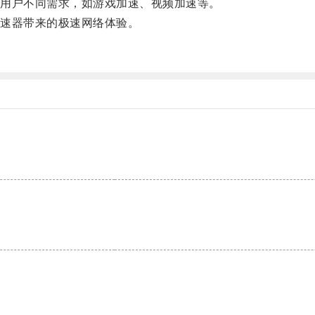
用户不同需求，如游戏加速、视频加速等。
速器带来的极速网络体验。
。