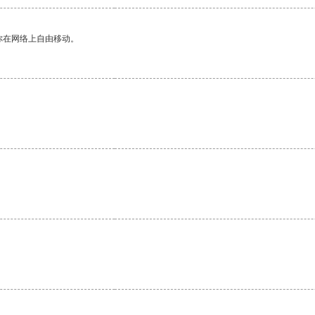
你在网络上自由移动。
。