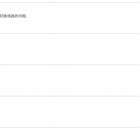
动切换线路的功能。