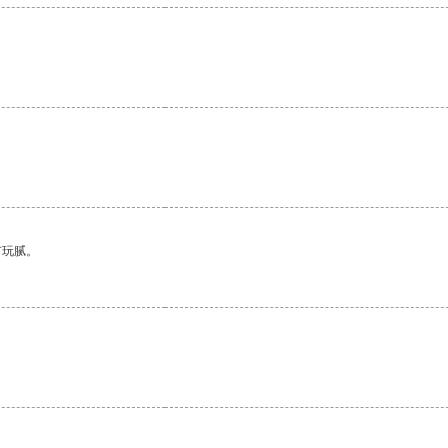
。
有玩腻。