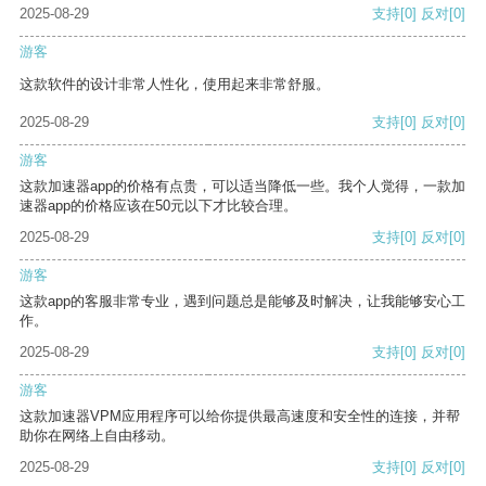
2025-08-29
支持
[0]
反对
[0]
游客
这款软件的设计非常人性化，使用起来非常舒服。
2025-08-29
支持
[0]
反对
[0]
游客
这款加速器app的价格有点贵，可以适当降低一些。我个人觉得，一款加
速器app的价格应该在50元以下才比较合理。
2025-08-29
支持
[0]
反对
[0]
游客
这款app的客服非常专业，遇到问题总是能够及时解决，让我能够安心工
作。
2025-08-29
支持
[0]
反对
[0]
游客
这款加速器VPM应用程序可以给你提供最高速度和安全性的连接，并帮
助你在网络上自由移动。
2025-08-29
支持
[0]
反对
[0]