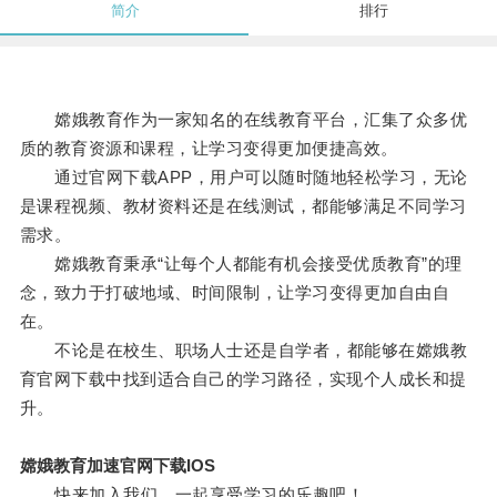
简介
排行
嫦娥教育作为一家知名的在线教育平台，汇集了众多优
质的教育资源和课程，让学习变得更加便捷高效。
通过官网下载APP，用户可以随时随地轻松学习，无论
是课程视频、教材资料还是在线测试，都能够满足不同学习
需求。
嫦娥教育秉承“让每个人都能有机会接受优质教育”的理
念，致力于打破地域、时间限制，让学习变得更加自由自
在。
不论是在校生、职场人士还是自学者，都能够在嫦娥教
育官网下载中找到适合自己的学习路径，实现个人成长和提
升。
嫦娥教育加速官网下载IOS
快来加入我们，一起享受学习的乐趣吧！。