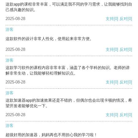
这款app的课程非常丰富，可以满足我不同的学习需求，让我能够找到自
己感兴趣的知识。
2025-08-28
支持
[0]
反对
[0]
游客
这款软件的设计非常人性化，使用起来非常方便。
2025-08-28
支持
[0]
反对
[0]
游客
这款学习软件的课程内容非常丰富，涵盖了各个学科的知识。老师的讲
解非常生动，让我能够轻松理解知识点。
2025-08-28
支持
[0]
反对
[0]
游客
这款加速器app的加速效果还是不错的，但偶尔也会出现卡顿的情况，希
望开发者能够优化一下。
2025-08-28
支持
[0]
反对
[0]
游客
超级好用的加速器，妈妈再也不用担心我的学习啦！