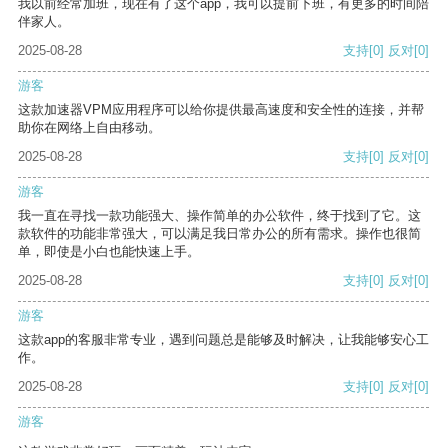
我以前经常加班，现在有了这个app，我可以提前下班，有更多的时间陪
伴家人。
2025-08-28
支持
[0]
反对
[0]
游客
这款加速器VPM应用程序可以给你提供最高速度和安全性的连接，并帮
助你在网络上自由移动。
2025-08-28
支持
[0]
反对
[0]
游客
我一直在寻找一款功能强大、操作简单的办公软件，终于找到了它。这
款软件的功能非常强大，可以满足我日常办公的所有需求。操作也很简
单，即使是小白也能快速上手。
2025-08-28
支持
[0]
反对
[0]
游客
这款app的客服非常专业，遇到问题总是能够及时解决，让我能够安心工
作。
2025-08-28
支持
[0]
反对
[0]
游客