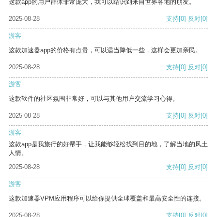
这款app的用户群体非常庞大，我可以结识到来自世界各地的朋友。
2025-08-28
支持
[0]
反对
[0]
游客
这款加速器app的价格有点贵，可以适当降低一些，这样会更加亲民。
2025-08-28
支持
[0]
反对
[0]
游客
这款软件的社区氛围非常好，可以与其他用户交流学习心得。
2025-08-28
支持
[0]
反对
[0]
游客
这款app是我旅行的好帮手，让我能够轻松找到目的地，了解当地的风土
人情。
2025-08-28
支持
[0]
反对
[0]
游客
这款加速器VPM应用程序可以给你提供全球覆盖和最高安全性的连接。
2025-08-28
支持
[0]
反对
[0]